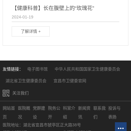
【健康科普】长在腹壁上的“玫瑰花”
2024-01-19
了解详情 +
友情链接：
电子图书馆
中华人民共和国国家卫生健康委员会
湖北省卫生健康委员会
宜昌市卫健委官网
关注我们
网站首
医院概
党群建
院务公
科室介
新闻资
联系我
投诉与
页
况
设
开
绍
讯
们
表扬
医院地址：湖北省宜昌市猇亭区正大路38号