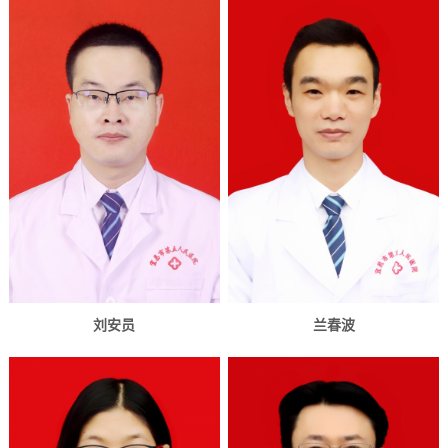
刘安员
兰春波