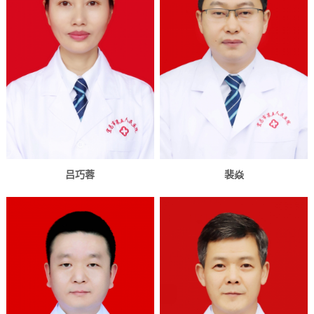
吕巧蓉
裴焱