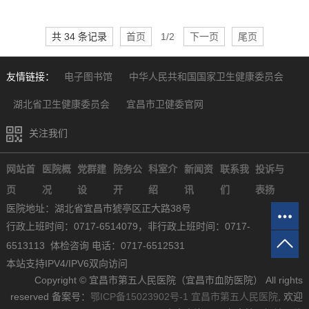
共 34 条记录
首页
1/2
下一页
尾页
友情链接：
电子图书馆
中华人民共和国国家卫生健康委员会
湖北省卫生健康委员会
宜昌市卫健委官网
关注我们
网站首
医院概
党群建
院务公
科室介
新闻资
联系我
投诉与
页
况
设
开
绍
讯
们
表扬
医院地址：湖北省宜昌市猇亭区正大路38号
行政上班时间：0717-6514079，非行政上班时间：0717-
6513113 体检咨询 电话：0717-6512531
本站支持IPV4/IPV6双向访问
Copyright © 宜昌市第五人民医院（宜昌市血防医院） All rights
reserved 备案号：
鄂ICP备15023902号-1
宜昌市第五人民医院
, 欢迎