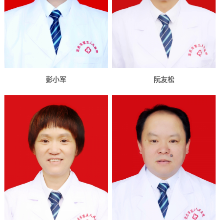
彭小军
阮友松