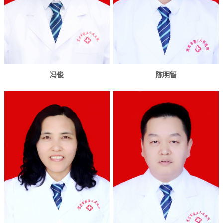
冯俊
陈明智