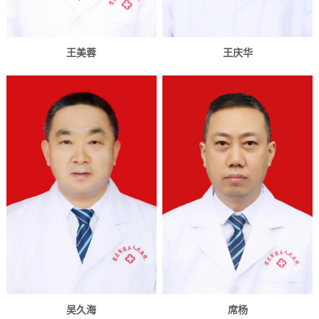
王美蓉
王庆华
吴久海
席杨