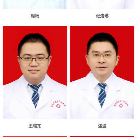
周杨
张洁琳
王培东
潘波