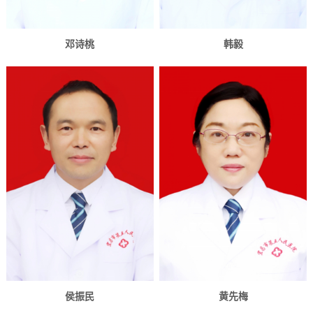
邓诗桃
韩毅
侯振民
黄先梅