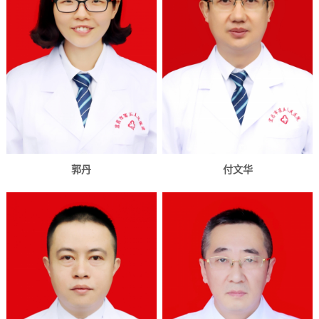
郭丹
付文华